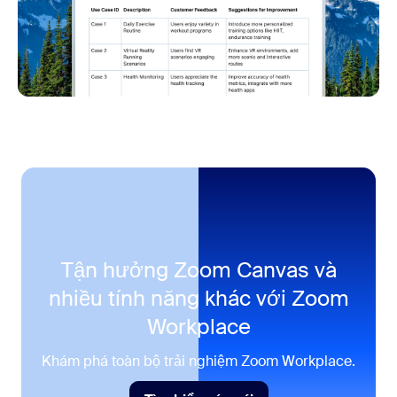
Tận hưởng Zoom Canvas và
nhiều tính năng khác với
Zoom
Workplace
Khám phá toàn bộ trải nghiệm Zoom Workplace.