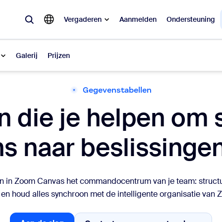
Vergaderen
Aanmelden
Ondersteuning
Galerij
Prijzen
Gegevenstabellen
lair
n die je helpen om 
pulair, wat is trending, wat zorgt voor buzz: de oplossingen waar Zoom-k
s naar beslissingen
Notes
Mee
omMate
Ro
 in Zoom Canvas het commandocentrum van je team: structur
one
Can
en houd alles synchroon met de intelligente organisatie van
tact Center
CX-