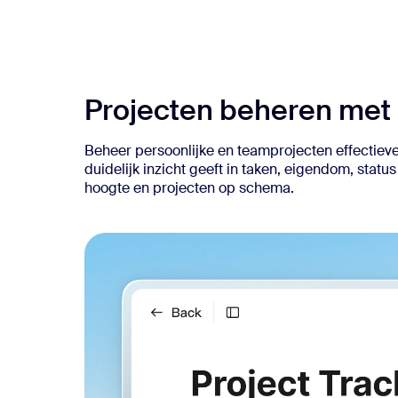
Ontwikkelaars
Bon
Apps en integraties
Projecten beheren met 
Installeren op desktop
Contact opnemen
Downloadcentrum
+1-888-799-9666
/
+1.888.303.1012
Beheer persoonlijke en teamprojecten effectieve
duidelijk inzicht geeft in taken, eigendom, sta
hoogte en projecten op schema.