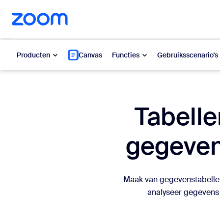
n naar hoofdinhoud gaan
n naar hulp via chat
Producten
Canvas
Functies
Gebruiksscenario's
Populair
Popu
Tabelle
Wat is po
Zoom Workplace
gegeven
My 
Zakelijke Zoom-diensten
Zo
Zoom CX
Maak van gegevenstabellen
Ph
analyseer gegevens 
Zoom AI
Con