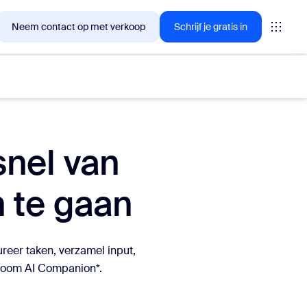
Neem contact op met verkoop
Schrijf je gratis in
snel van
lanten nu in geïnteresseerd zijn.
 te gaan
tings
oms
eer taken, verzamel input,
vas
 Zoom AI Companion*.
inzichten