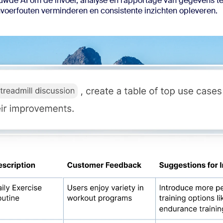
ouwde AI om de invoer, analyse en rapportage van gegevens t
voerfouten verminderen en consistente inzichten opleveren.