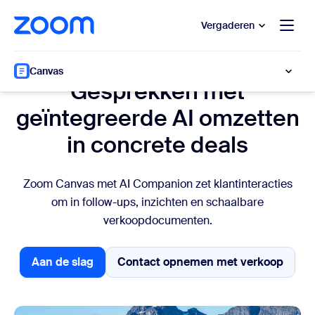
 naar hoofdinhoud gaan
 naar hulp via chat
Vergaderen
Verkoop
Canvas
Gesprekken met
geïntegreerde AI omzetten
in concrete deals
Zoom Canvas met AI Companion zet klantinteracties
om in follow-ups, inzichten en schaalbare
verkoopdocumenten.
Aan de slag
Contact opnemen met verkoop
Aan de slag
Contact opnemen me