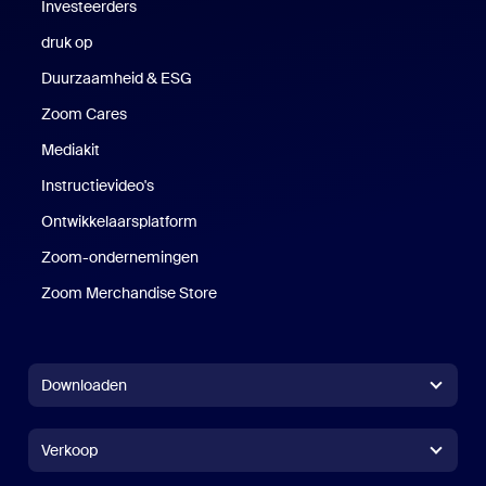
Investeerders
druk op
Druk op
Duurzaamheid & ESG
Duurzaamheid en ESG
Zoom Cares
Zoom Cares
Mediakit
Mediakit
Instructievideo's
Ontwikkelaarsplatform
Zoom-ondernemingen
Zoom Ventures
Zoom Merchandise Store
Zoom Merchandise Store
Downloaden
Zoom Workplace-app
Zoom Workplace-app
Verkoop
Zoom Rooms-app
Zoom Rooms-app