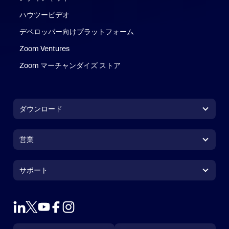
ハウツービデオ
デベロッパー向けプラットフォーム
Zoom Ventures
Zoom マーチャンダイズ ストア
Zoom マーチャンダイズ ストア
ダウンロード
Zoom Workplaceアプリ
Zoom Workplaceアプリ
営業
Zoom Roomsアプリ
Zoom Roomsアプリ
+1.888.799.9666
クリックで発信
Zoom Roomsコントローラ
サポート
サポート
営業担当にお問い合わせ
ブラウザ拡張機能
Zoom接続テスト
プランと料金
Outlookプラグイン
アカウント
デモをリクエスト
iPhone / iPadアプリ
iPhone / iPadアプリ
言語
通貨
ヘルプセンター
ヘルプセンター