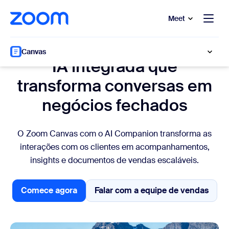
 conteúdo principal
a o chat de ajuda
Meet
Vendas
Canvas
IA integrada que
transforma conversas em
negócios fechados
O Zoom Canvas com o AI Companion transforma as
interações com os clientes em acompanhamentos,
insights e documentos de vendas escaláveis.
Comece agora
Falar com a equipe de vendas
Introdução
Falar com a equipe 