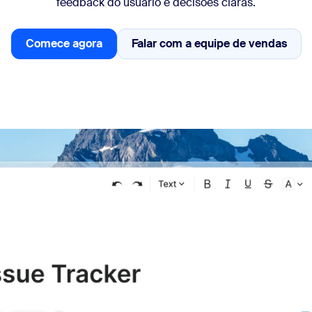
feedback do usuário e decisões claras.
sai
Comece agora
Falar com a equipe de vendas
Introdução
Falar com a equipe