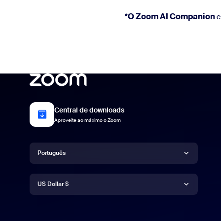
*O Zoom AI Companion
e
Central de downloads
Aproveite ao máximo o Zoom
Idioma
Português
Moeda
Deutsch
US Dollar $
English
US Dollar $