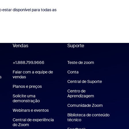
 estar disponível para todas as
Vendas
Suporte
Suporte
+1.888.799.9666
Clique para chamar
Teste de zoom
Teste a Zoom
Zoom Workplace
Falar com a equipe de
Conta
s
Aplicativo Zoom Rooms
vendas
Central de Suporte
Central de Sup
Planos e preços
Planos e preços
Centro de
Solicite uma
Aprendizagem
Central de aprend
demonstração
Solicitar uma demonstração
Comunidade Zoom
Webinars e eventos
Biblioteca de conteúdo
Central de experiência
técnico
Biblioteca de conteúdo té
do Zoom
Central de experiência do Zoom