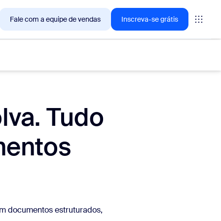
Fale com a equipe de vendas
Inscreva-se grátis
lva. Tudo
— as soluções que os clientes Zoom estão buscando no
mentos
tings
oms
vas
em documentos estruturados,
ights de CX