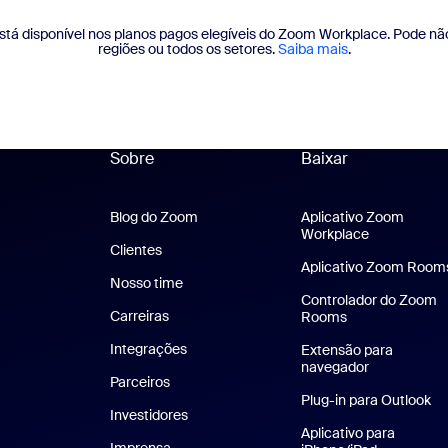
stá disponível nos planos pagos elegíveis do Zoom Workplace. Pode não
regiões ou todos os setores.
Saiba mais
.
Sobre
Baixar
Blog do Zoom
Blog do Zoom
Aplicativo Zoom
Workplace
Aplicativo 
Clientes
Clientes
Aplicativo Zoom Room
Nosso time
Nossa equipe
Controlador do Zoom
Carreiras
Carreiras
Rooms
Integrações
Extensão para
navegador
Parceiros
Plug-in para Outlook
Investidores
Aplicativo para
Imprensa
Imprensa