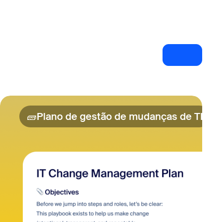
Explorar 
e
🧱
Plano de gestão de mudanças de TI
Pla
porte de TI