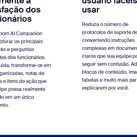
lmente a
usuário fácei
sfação dos
usar
ionários
Reduza o número de
protocolos de suporte de
Zoom AI Companion
convertendo instruções
pturar os principais
complexas em documen
ks e perguntas
claros que sua equipe p
tes dos funcionários.
seguir sem confusão. Ad
ida, transforme-os em
blocos de conteúdo, im
organizadas, notas de
tabelas e muito mais pa
s e itens de ação que
explicarem por você.
ipe possa realmente
udo em um único
nto.