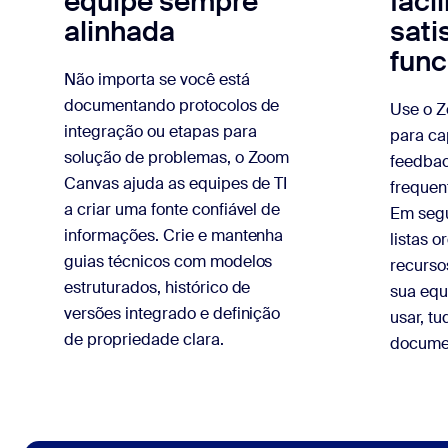
equipe sempre
faci
alinhada
sati
func
Não importa se você está
documentando protocolos de
Use o 
integração ou etapas para
para ca
solução de problemas, o Zoom
feedbac
Canvas ajuda as equipes de TI
frequen
a criar uma fonte confiável de
Em segu
informações. Crie e mantenha
listas 
guias técnicos com modelos
recurso
estruturados, histórico de
sua equ
versões integrado e definição
usar, t
de propriedade clara.
docume