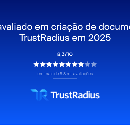
valiado em criação de docume
TrustRadius em 2025
8,3/10
em mais de 5,8 mil avaliações