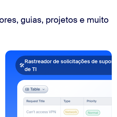
res, guias, projetos e muito
eador de problemas de TI
Rastreador de solicitações de suport
🛠️
de TI
Rastreador de solicitações de su