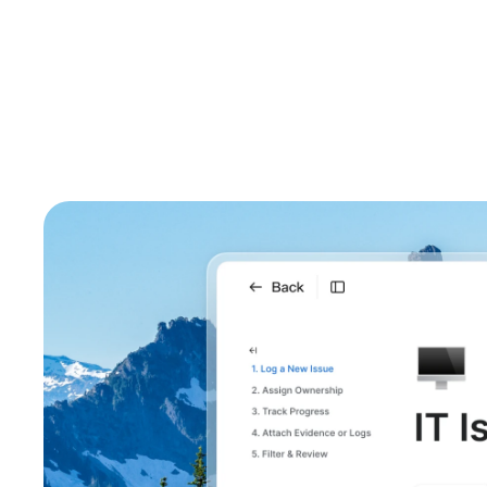
Desenvolvedores
Bon
Aplicativos e integrações
Instalar no computador
Entre em contato
Central de downloads
+1.888.799.9666
/
+1.888.303.1012