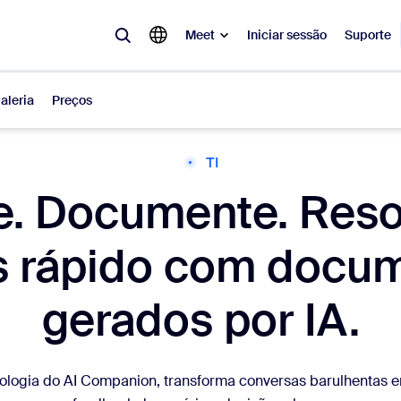
Meet
Iniciar sessão
Suporte
aleria
Preços
TI
lar
. Documente. Reso
tá em alta, a tendência do momento, o que está gerando repercussão 
o.
s rápido com docu
Notes
Mee
gerados por IA.
omMate
Ro
one
Can
logia do AI Companion, transforma conversas barulhentas 
tact Center
Ins