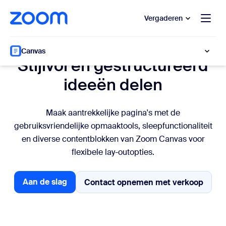
 naar hoofdinhoud gaan
 naar hulp via chat
Vergaderen
Documentopmaak
Canvas
Stijlvol en gestructureerd
ideeën delen
Maak aantrekkelijke pagina's met de
gebruiksvriendelijke opmaaktools, sleepfunctionaliteit
en diverse contentblokken van Zoom Canvas voor
flexibele lay-outopties.
Aan de slag
Contact opnemen met verkoop
Contact opnemen me
Aan de slag