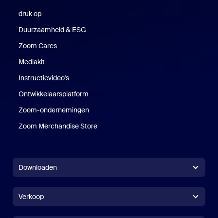
druk op
Druk op
Duurzaamheid & ESG
Duurzaamheid en ESG
Zoom Cares
Zoom Cares
Mediakit
Mediakit
Instructievideo's
Ontwikkelaarsplatform
Zoom-ondernemingen
Zoom Ventures
Zoom Merchandise Store
Zoom Merchandise Store
Downloaden
Zoom Workplace-app
Zoom Workplace-app
Verkoop
Zoom Rooms-app
Zoom Rooms-app