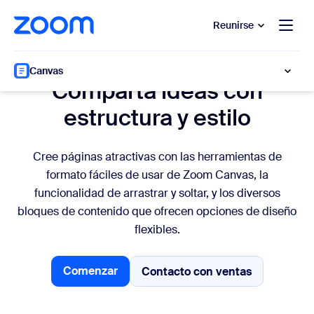
 al contenido principal
 ir al chat de ayuda
Reunirse
Formato de documentos
Canvas
Comparta ideas con
estructura y estilo
Cree páginas atractivas con las herramientas de
formato fáciles de usar de Zoom Canvas, la
funcionalidad de arrastrar y soltar, y los diversos
bloques de contenido que ofrecen opciones de diseño
flexibles.
Comenzar
Contacto con ventas
Contacto con ventas
Comenzar