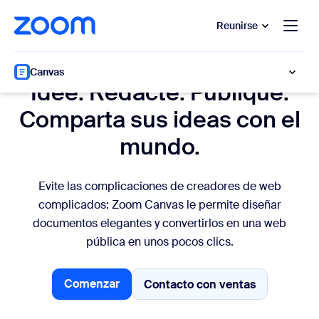
 al contenido principal
 ir al chat de ayuda
Reunirse
Publicar páginas
Canvas
Idee. Redacte. Publique.
Comparta sus ideas con el
mundo.
Evite las complicaciones de creadores de web
complicados: Zoom Canvas le permite diseñar
documentos elegantes y convertirlos en una web
pública en unos pocos clics.
Comenzar
Contacto con ventas
Contacto con ventas
Comenzar