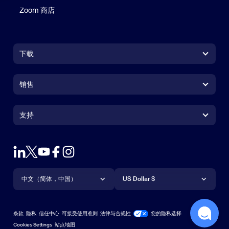
Zoom 商店
Zoom 商店
下载
Zoom Workplace 应用
Zoom Workplace 应用
销售
Zoom Rooms 应用
Zoom Rooms 应用
+1.888.799.9666
点击呼叫
Zoom Rooms Controller
支持
支持
联系销售人员
浏览器扩展
测试 Zoom
套餐和定价
Outlook 插件
账户
申请演示
iPhone/iPad 应用
iPhone/iPad 应用
语言
货币
支持中心
支持中心
网络研讨会和活动
Android 应用
中文（简体，中国）
Android 应用
US Dollar $
学习中心
Zoom 体验中心
Zoom 体验中心
Zoom 虚拟背景
Deutsch
US Dollar $
Zoom 社区
Zoom for Startups
Zoom for Startups
条款
隐私
信任中心
可接受使用准则
法律与合规性
您的隐私选择
English
技术内容库
技术内容库
Cookies Settings
站点地图
站点地图