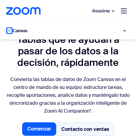
 al contenido principal
 ir al chat de ayuda
Reunirse
Tablas de datos
Canvas
Tablas que le ayudan a
pasar de los datos a la
decisión, rápidamente
Convierta las tablas de datos de Zoom Canvas en el
centro de mando de su equipo: estructure tareas,
recopile aportaciones, analice datos y manténgalo todo
sincronizado gracias a la organización inteligente de
Zoom AI Companion*.
Comenzar
Contacto con ventas
Contacto con ventas
Comenzar