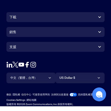
下載
Zoom Workplace 應用程式
Zoom Workplace 應用程式
銷售
Zoom Rooms 應用程式
Zoom Rooms 應用程式
+1.888.799.9666
按一下以撥打電話
Zoom Rooms Controller
支援
支援
聯絡銷售人員
瀏覽器延伸功能
測試 Zoom
方案與定價
Outlook 外掛程式
帳戶
申請示範
iPhone/iPad 應用程式
iPhone/iPad 應用程式
語言
貨幣
支援中心
支援中心
網路研討會和活動
Android 應用程式
中文（繁體，台灣）
Android 應用程式
US Dollar $
學習中心
Zoom 體驗中心
Zoom 體驗中心
Zoom 虛擬背景
Deutsch
US Dollar $
Zoom 社群
Zoom for Startups
Zoom for Startups
條款
隱私權
信任中心
可接受使用準則
法律與法規遵循
您的隱私權選擇
English
技術內容資料庫
技術內容資料庫
Cookies Settings
網站地圖
網站地圖
版權所有 ©2026 Zoom Communications, Inc.保留所有權利。
Español
意見反應