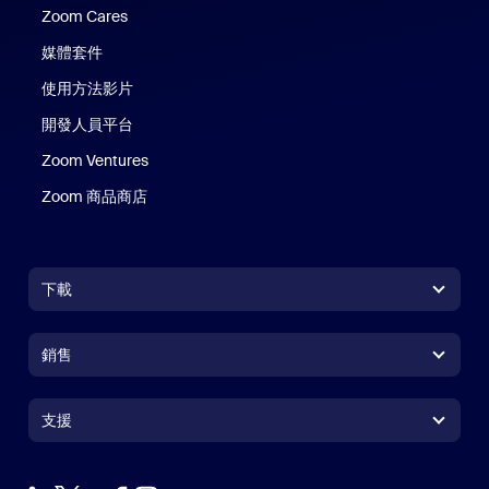
Zoom Cares
Zoom Cares
媒體套件
使用方法影片
開發人員平台
Zoom Ventures
Zoom 商品商店
Zoom 商品商店
下載
Zoom Workplace 應用程式
Zoom Workplace 應用程式
銷售
Zoom Rooms 應用程式
Zoom Rooms 應用程式
+1.888.799.9666
按一下以撥打電話
Zoom Rooms Controller
支援
支援
聯絡銷售人員
瀏覽器延伸功能
測試 Zoom
方案與定價
Outlook 外掛程式