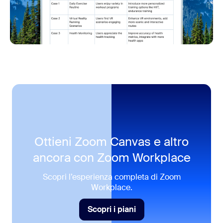
Ottieni Zoom Canvas e altro
ancora con
Zoom Workplace
Scopri l’esperienza completa di Zoom
Workplace.
Scopri i piani
Scopri i piani