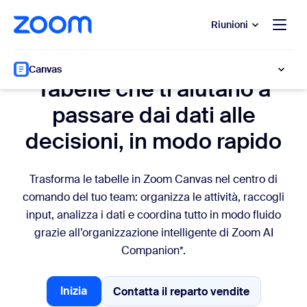
contenuto principale
 chat di assistenza
Riunioni
Tabelle dati
Canvas
Tabelle che ti aiutano a
passare dai dati alle
decisioni, in modo rapido
Trasforma le tabelle in Zoom Canvas nel centro di
comando del tuo team: organizza le attività, raccogli
input, analizza i dati e coordina tutto in modo fluido
grazie all’organizzazione intelligente di Zoom AI
Companion*.
Inizia
Contatta il reparto vendite
Contatta il reparto vendi
Inizia