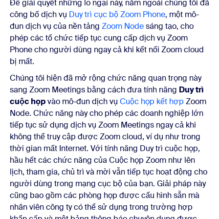
Để giải quyết những lo ngại này, năm ngoái chúng tôi đã
công bố dịch vụ
Duy trì cục bộ Zoom Phone
, một mô-
đun dịch vụ của
nền tảng
Zoom Node
sáng tạo
, cho
phép các tổ chức tiếp tục cung cấp dịch vụ Zoom
Phone cho người dùng ngay cả khi kết nối Zoom cloud
bị mất.
Chúng tôi hiện đã mở rộng chức năng quan trọng này
sang Zoom Meetings bằng cách đưa
tính năng
Duy trì
cuộc họp
vào mô-đun dịch vụ
Cuộc họp kết hợp
Zoom
Node. Chức năng này cho phép các doanh nghiệp lớn
tiếp tục sử dụng dịch vụ Zoom Meetings
ngay cả khi
không thể truy cập được Zoom cloud, ví dụ như trong
thời gian mất Internet.
Với tính năng Duy trì cuộc họp,
hầu hết các chức năng của Cuộc họp Zoom như lên
lịch, tham gia, chủ trì và mời vẫn tiếp tục hoạt động cho
người dùng trong mạng cục bộ của bạn. Giải pháp này
cũng bao gồm các phòng họp được cấu hình sẵn mà
nhân viên công ty có thể sử dụng trong trường hợp
khẩn cấp và một bảng thông báo chuyên dụng được