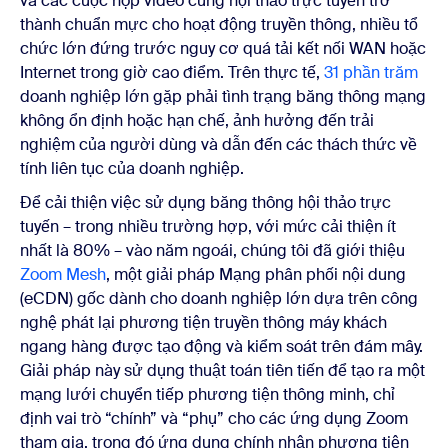
và các cuộc họp video cùng hội thảo trực tuyến trở
thành chuẩn mực cho hoạt động truyền thông, nhiều tổ
chức lớn đứng trước nguy cơ quá tải kết nối WAN hoặc
Internet trong giờ cao điểm. Trên thực tế,
31 phần trăm
doanh nghiệp lớn gặp phải tình trạng băng thông mạng
không ổn định hoặc hạn chế, ảnh hưởng đến trải
nghiệm của người dùng và dẫn đến các thách thức về
tính liên tục của doanh nghiệp.
Để cải thiện việc sử dụng băng thông hội thảo trực
tuyến – trong nhiều trường hợp, với mức cải thiện ít
nhất là 80% – vào năm ngoái, chúng tôi đã giới thiệu
Zoom Mesh
, một giải pháp Mạng phân phối nội dung
(eCDN) gốc dành cho doanh nghiệp lớn dựa trên công
nghệ phát lại phương tiện truyền thông máy khách
ngang hàng được tạo động và kiểm soát trên đám mây.
Giải pháp này sử dụng thuật toán tiên tiến để tạo ra một
mạng lưới chuyển tiếp phương tiện thông minh, chỉ
định vai trò “chính” và “phụ” cho các ứng dụng Zoom
tham gia, trong đó ứng dụng chính nhận phương tiện