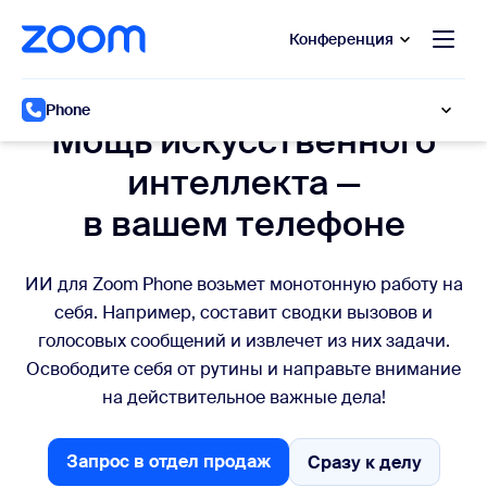
сновному содержанию
ти в чат помощи
Конференция
Встроенный искусственный интеллект
Phone
Мощь искусственного
интеллекта —
в вашем телефоне
ИИ для Zoom Phone возьмет монотонную работу на
себя. Например, составит сводки вызовов и
голосовых сообщений и извлечет из них задачи.
Освободите себя от рутины и направьте внимание
на действительное важные дела!
Запрос в отдел продаж
Сразу к делу
Сразу к делу
Запрос в отдел продаж