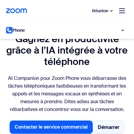
u contenu principal
r au chat d’aide
Réunion
IA intégrée
Phone
Gagnez en productivité
grâce à l’IA intégrée à votre
téléphone
AI Companion pour Zoom Phone vous débarrasse des
tâches téléphoniques fastidieuses en transformant les
appels et les messages vocaux en synthèses et en
mesures à prendre. Dites adieu aux tâches
rébarbatives et concentrez-vous sur la conversation.
Contacter le service commercial
Démarrer
Démarrer
Contacter le service commercial