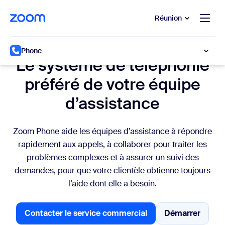
u contenu principal
r au chat d’aide
Réunion
Zoom Phone pour l’expérience client
Phone
Le système de téléphonie
préféré de votre équipe
d’assistance
Zoom Phone aide les équipes d’assistance à répondre
rapidement aux appels, à collaborer pour traiter les
problèmes complexes et à assurer un suivi des
demandes, pour que votre clientèle obtienne toujours
l’aide dont elle a besoin.
Contacter le service commercial
Démarrer
Contacter le service commercial
Contacter 