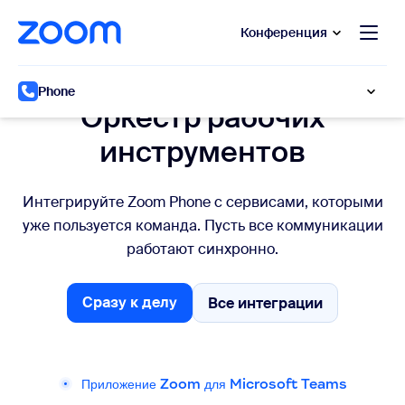
сновному содержанию
ти в чат помощи
Конференция
Интеграции
Phone
Оркестр рабочих
инструментов
Интегрируйте Zoom Phone с сервисами, которыми
уже пользуется команда. Пусть все коммуникации
работают синхронно.
Сразу к делу
Все интеграции
Все интеграции
Сразу к делу
Приложение Zoom для Microsoft Teams