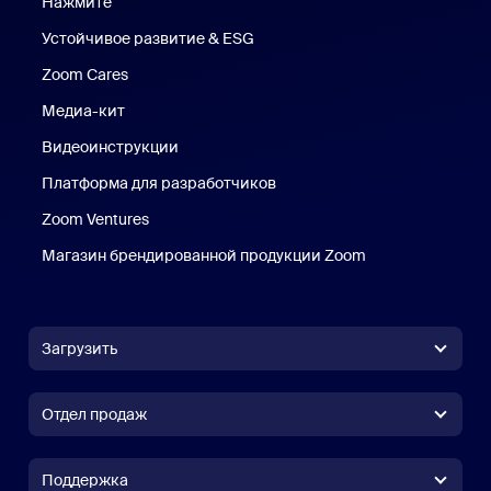
Нажмите
Нажмите
Устойчивое развитие & ESG
Устойчивое развитие и ESG
Zoom Cares
Zoom Cares
Медиа-кит
Медиа-кит
Видеоинструкции
Платформа для разработчиков
Zoom Ventures
Магазин брендированной продукции Zoom
Магазин бренди
Загрузить
Приложение Zoom Workplace
Приложение Zoom Workplace
Отдел продаж
Приложение Zoom Rooms
Приложение Zoom Rooms
(+1) 888-799-9666
Вызов одним щелчком
Контроллер Zoom Rooms
Поддержка
Поддержка