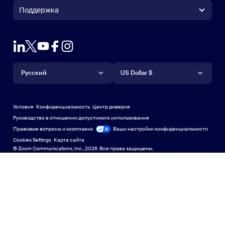
(+1) 888-799-9666
Вызов одним щелчком
Контроллер Zoom Rooms
Поддержка
Поддержка
Связаться с отделом продаж
Расширение браузера
Тестовый масштаб
Проверить Zoom
Планы & Ценообразование
Тарифные планы и цены
Плагин Outlook
Учетная запись
Запрос на демонстрацию
Запросить демонстрацию
Приложение для iPhone или iPad
Приложение для iPhone или
Язык
Валюта
Центр поддержки
Центр поддержки
Вебинары и мероприятия
Приложение Android
Русский
Приложение Android
US Dollar $
Учебный центр
Центр обучения
Демонстрационный центр Zoom
Демонстрационный центр 
Виртуальные фоны Zoom
Виртуальные фоны Zoom
Deutsch
US Dollar $
Сообщество Zoom
Zoom for Startups
Zoom for Startups
Условия
Конфиденциальность
Центр доверия
English
Техническая библиотека
Техническая библиотека
Руководство в отношении допустимого использования
Правовые вопросы и комплаенс
Правовые вопросы и контроль соблюдения требований
Ваши настройки конфиденциальности
Español
Обратная связь
Cookies Settings
Карта сайта
Карта сайта
© Zoom Communications, Inc., 2026. Все права защищены.
Связаться с нами
Связаться с нами
Français
Специальные возможности
Indonesia
Поддержка разработчиков
Поддержка разработчиков
Italiano
Политика конфиденциальности, безопасности,
日本語
правовая политика и заявление о прозрачности в
соответствии с Законом о современном рабстве
Политика 
한국어