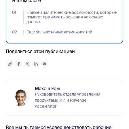
В этом блоге
01
- Jumplink to Новые аналитические возможности, которые
Новые аналитические возможности, которые
помогут принимать решения на основе
данных
02
- Jumplink to Еще больше новых возможностей
Еще больше новых возможностей
Поделиться этой публикацией
Махеш Рам
Руководитель отдела управления
продуктами ИИ и Revenue
Accelerator
Все мы пытаемся усовершенствовать рабочие