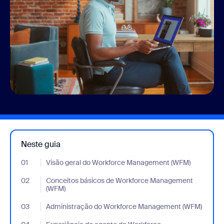
Neste guia
01
- Jumplink to Visão geral do Workforce Management (WFM)
Visão geral do Workforce Management (WFM)
02
- Jumplink to Conceitos básicos de Workforce Management (W
Conceitos básicos de Workforce Management
(WFM)
03
- Jumplink to Administração do Workforce Management (WFM)
Administração do Workforce Management (WFM)