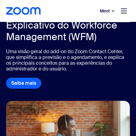
 conteúdo principal
a o chat de ajuda
Meet
Explicativo do Workforce
Management (WFM)
Uma visão geral do add-on do Zoom Contact Center,
que simplifica a previsão e o agendamento, e explica
os principais conceitos para as experiências do
administrador e do usuário.
Saiba mais