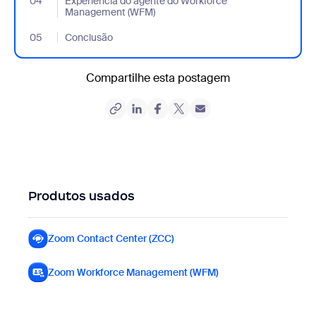
04
- Jumplink to Experiência do agente do Workforce Management
Experiência do agente do Workforce
Management (WFM)
05
- Jumplink to Conclusão
Conclusão
Compartilhe esta postagem
Produtos usados
Zoom Contact Center (ZCC)
Zoom Contact Center (ZCC)
Zoom Workforce Management (WFM)
Zoom Workforce Ma