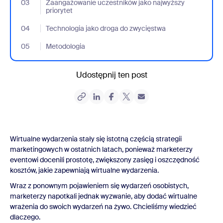
03
- Jumplink to Zaangażowanie uczestników jako najwyższy priory
Zaangażowanie uczestników jako najwyższy
priorytet
04
- Jumplink to Technologia jako droga do zwycięstwa
Technologia jako droga do zwycięstwa
05
- Jumplink to Metodologia
Metodologia
Udostępnij ten post
Wirtualne wydarzenia stały się istotną częścią strategii
marketingowych w ostatnich latach, ponieważ marketerzy
eventowi docenili prostotę, zwiększony zasięg i oszczędność
kosztów, jakie zapewniają wirtualne wydarzenia.
Wraz z ponownym pojawieniem się wydarzeń osobistych,
marketerzy napotkali jednak wyzwanie, aby dodać wirtualne
wrażenia do swoich wydarzeń na żywo. Chcieliśmy wiedzieć
dlaczego.