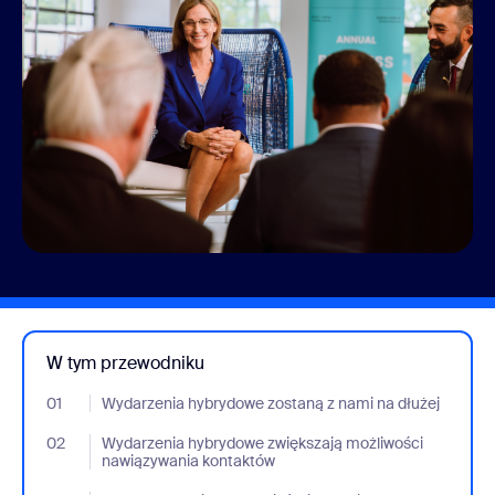
W tym przewodniku
01
- Jumplink to Wydarzenia hybrydowe zostaną z nami na dłużej
Wydarzenia hybrydowe zostaną z nami na dłużej
02
- Jumplink to Wydarzenia hybrydowe zwiększają możliwości na
Wydarzenia hybrydowe zwiększają możliwości
nawiązywania kontaktów