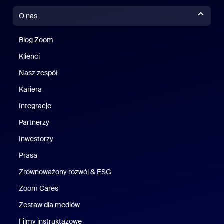
O nas
Blog Zoom
Blog Zoom
Klienci
Klienci
Nasz zespół
Nasz zespół
Kariera
Kariera
Integracje
Partnerzy
Inwestorzy
Prasa
Naciśnij
Zrównoważony rozwój & ESG
Zrównoważony rozwój i ESG
Zoom Cares
Zoom Cares
Zestaw dla mediów
Zestaw multimedialny
Filmy instruktażowe