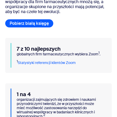
współpracy dla firm farmaceutycznych mnożą się, a
organizacje skupione na przyszłości mają potencjał,
aby być na czele tej ewolucji.
Pobierz białą księgę
Pobierz białą księgę
7 z 10 najlepszych
1
globalnych firm farmaceutycznych wybiera Zoom
.
1
Statystyki referencji klientów Zoom
1 na 4
organizacji zajmujących się zdrowiem i naukami
przyrodniczymi twierdzi, że w przyszłości może
mieć możliwość zastosowania narzędzi do
wirtualnej współpracy w badaniach klinicznych i
2
laboratoryjnych.