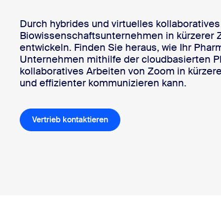
Durch hybrides und virtuelles kollaborative
Biowissenschaftsunternehmen in kürzerer Z
Auf dem Desktop installieren
Kontakt aufnehmen
Download-Center
+1.888.799.9666
/
+1.888.303.1012
entwickeln. Finden Sie heraus, wie Ihr Phar
Unternehmen mithilfe der cloudbasierten Pl
kollaboratives Arbeiten von Zoom in kürzer
und effizienter kommunizieren kann.
Vertrieb kontaktieren