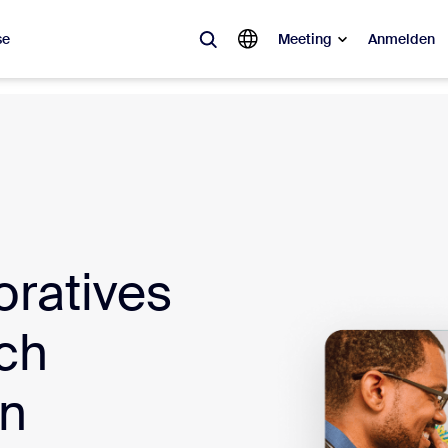
se
Meeting
Anmelden
ebt
sagt ist, was im Trend liegt, was für Gesprächsstoff sorgt – die Lösung
Notes
Mee
omMate
Ro
oratives
one
Can
ch
tact Center
CX-
en
sai