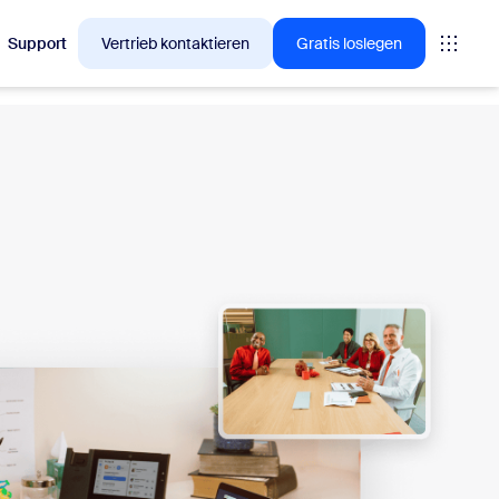
Support
Vertrieb kontaktieren
Gratis loslegen
en, für die sich Zoom-Kunden gerade interessieren.
tings
oms
vas
Insights