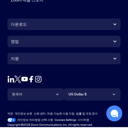
Zoom 제품 스토어
Zoom 제품 스토어
다운로드
Zoom Workplace 앱
Zoom Workplace 앱
영업
Zoom Rooms 앱
Zoom Rooms 앱
+1 888-799-9666
클릭하여 통화
Zoom Rooms Controller
지원
지원
영업팀에 문의
브라우저 확장프로그램
테스트 줌
플랜 & 가격
Outlook 플러그인
계정
데모 요청하기
iPhone 및 iPad 앱
iPhone 및 iPad 앱
언어
통화
지원 센터
지원 센터
웨비나 및 이벤트
Android 앱
한국어
Android 앱
US Dollar $
학습 센터
Zoom 체험 센터
Zoom 체험 센터
Zoom 가상 배경
Deutsch
US Dollar $
Zoom 커뮤니티
Zoom for Startups
Zoom for Startups
약관
개인정보 보호
신뢰 센터
허용 가능한 사용 지침
법률 및 규정 준수
English
기술 콘텐츠 라이브러리
기술 콘텐츠 라이브러리
개인정보 처리방침 선택 사항
Cookies Settings
사이트맵
사이트맵
Copyright ©2026 Zoom Communications, Inc. All rights reserved.