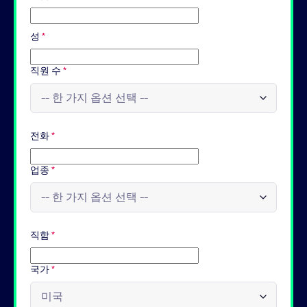
성
*
직원 수
*
전화
*
업종
*
직함
*
국가
*