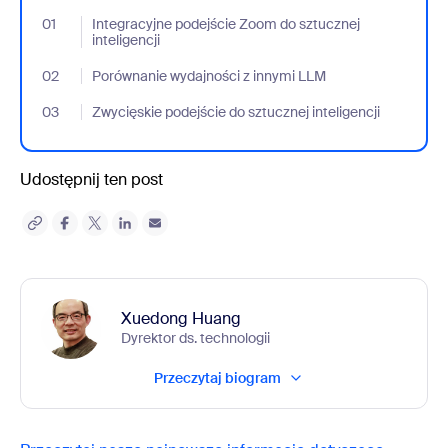
01
- Jumplink to Integracyjne podejście Zoom do sztucznej inteligen
Integracyjne podejście Zoom do sztucznej
inteligencji
02
- Jumplink to Porównanie wydajności z innymi LLM
Porównanie wydajności z innymi LLM
03
- Jumplink to Zwycięskie podejście do sztucznej inteligencji
Zwycięskie podejście do sztucznej inteligencji
Udostępnij ten post
Xuedong Huang
Dyrektor ds. technologii
Przeczytaj biogram