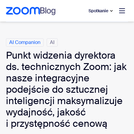
do pomocy na czacie
 do treści głównej
Spotkanie
Kategorie
AI Companion
AI
Punkt widzenia dyrektora
ds. technicznych Zoom: jak
nasze integracyjne
podejście do sztucznej
inteligencji maksymalizuje
wydajność, jakość
i przystępność cenową