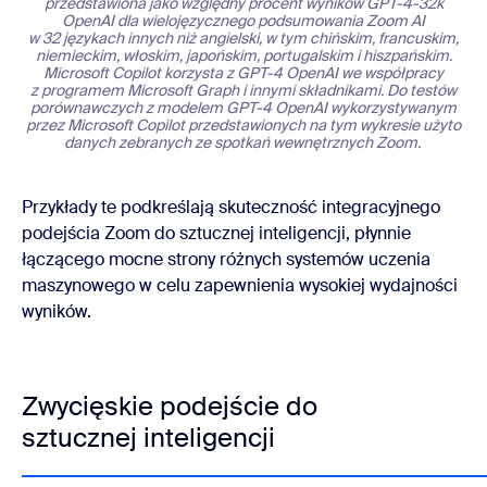
przedstawiona jako względny procent wyników GPT-4-32k
OpenAI dla wielojęzycznego podsumowania Zoom AI
w 32 językach innych niż angielski, w tym chińskim, francuskim,
niemieckim, włoskim, japońskim, portugalskim i hiszpańskim.
Microsoft Copilot korzysta z GPT-4 OpenAI we współpracy
z programem Microsoft Graph i innymi składnikami. Do testów
porównawczych z modelem GPT-4 OpenAI wykorzystywanym
przez Microsoft Copilot przedstawionych na tym wykresie użyto
danych zebranych ze spotkań wewnętrznych Zoom.
Przykłady te podkreślają skuteczność integracyjnego
podejścia Zoom do sztucznej inteligencji, płynnie
łączącego mocne strony różnych systemów uczenia
maszynowego w celu zapewnienia wysokiej wydajności
wyników.
Zwycięskie podejście do
sztucznej inteligencji