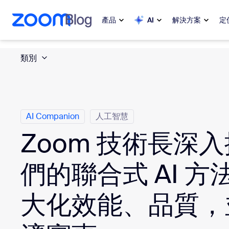
跳至主要內容
跳至協助聊天
產品
AI
解決方案
定
類別
熱門
熱門
熱門焦點
Zoom Workplace
My 
Zoom 企業服務套組
AI Companion
人工智慧
Zoom 技術長深
Zo
Zoom 客戶體驗
Ph
們的聯合式 AI 方
Zoom AI
Con
大化效能、品質，
開發人員
Bon
應用程式和整合功能