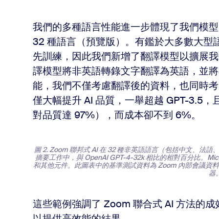
我們的多種語言性能進一步體現了我們模型
32 種語言（預覽版）。有鑑於大多數大
先訓練，因此我們新增了翻譯模型以擴展我們
譯模型將非英語轉錄文字翻譯為英語，並將其應
能，我們不僅考慮翻譯後的資料，也同時考慮
僅大幅提升 AI 品質，一舉超越 GPT-3.5，
對品質達 97%），而成本卻不到 6%。
圖 2. Zoom 聯邦式 AI 在 32 種非英語語言（包括中
摘要工作中，與 OpenAI GPT-4-32k 相比的相對百分比。Microsoft 
和其他元件。此圖表中的基準測試資料為 Zoom 內部會議資料，並使用 Op
器
這些範例強調了 Zoom 聯合式 AI 方
以提供高效能的結果。