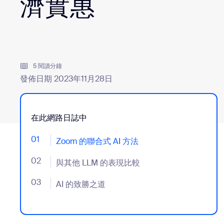
濟實惠
安裝到桌面
聯絡我們
下載中心
+1.888.799.9666
/
+1.888.303.1012
5 閱讀分鐘
發佈日期 2023年11月28日
在此網路日誌中
01
- Jumplink to Zoom 的聯合式 AI 方法
Zoom 的聯合式 AI 方法
02
- Jumplink to 與其他 LLM 的表現比較
與其他 LLM 的表現比較
03
- Jumplink to AI 的致勝之道
AI 的致勝之道