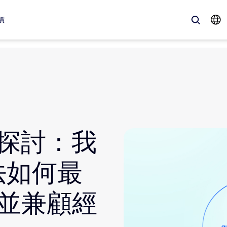
價
、最新趨勢、聚焦話題 — Zoom 客戶目前最關注的解決方案。
Notes
Mee
入探討：我
omMate
Ro
one
Can
法如何最
tact Center
客
並兼顧經
sai