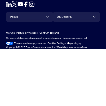
Wtyczka Outlook
Konto
Poproś o wersję demonstracyjną
Poproś o wersję demo
Aplikacje iPhone/iPad
Aplikacje iPhone/iPad
Język
Waluta
Centrum pomocy technicznej
Centrum pomocy
Webinary i wydarzenia
Aplikacja na Android
Polski
Aplikacja na Android
US Dollar $
Centrum nauki
Centrum szkoleniowe
Zoom Experience Center
Zoom Experience Center
Wirtualne tła Zoom
Wirtualne tła Zoom
Deutsch
US Dollar $
Społeczność Zoom
Zoom for Startups
Zoom for Startups
Warunki
Polityka prywatności
Centrum zaufania
English
Biblioteka treści technicznych
Biblioteka treści technicznych
Wytyczne dotyczące dopuszczalnego użytkowania
Zgodność z prawem &
Zgodność z prawem
Twoje ustawienia prywatności
Cookies Settings
Mapa witryny
Mapa witryny
Español
Informacje zwrotne
Copyright ©2026 Zoom Communications, Inc. Wszelkie prawa zastrzeżone.
Skontaktuj się z nami
Skontaktuj się z nami
Français
Dostępność
Indonesia
Wsparcie dla deweloperów
Wsparcie deweloperów
Italiano
Prywatność, bezpieczeństwo, polityka prawna i
日本語
oświadczenie o przejrzystości ustawy o współczesnym
niewolnictwie
Polityka prywatności, bezpieczeństwa i prawna or
한국어
Nederlands
Polski