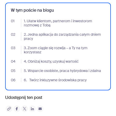
W tym poście na blogu
01
- Jumplink to 1. Ułatw klientom, partnerom i inwestorom rozmow
1. Ułatw klientom, partnerom i inwestorom
rozmowę z Tobą
02
- Jumplink to 2. Jedna aplikacja do zarządzania całym dniem p
2. Jedna aplikacja do zarządzania całym dniem
pracy
03
- Jumplink to 3. Zoom ciągle się rozwija – a Ty na tym korzystasz
3. Zoom ciągle się rozwija – a Ty na tym
korzystasz
04
- Jumplink to 4. Obniżaj koszty, uzyskuj wartość
4. Obniżaj koszty, uzyskuj wartość
05
- Jumplink to 5. Wsparcie osobiste, praca hybrydowa i zdalna
5. Wsparcie osobiste, praca hybrydowa i zdalna
06
- Jumplink to 6. Twórz inkluzywne środowiska pracy
6. Twórz inkluzywne środowiska pracy
Udostępnij ten post