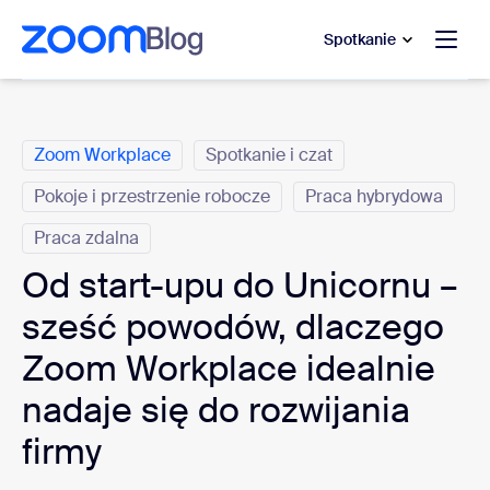
do pomocy na czacie
 do treści głównej
Spotkanie
Kategorie
Zoom Workplace
Spotkanie i czat
Pokoje i przestrzenie robocze
Praca hybrydowa
Praca zdalna
Od start-upu do Unicornu –
sześć powodów, dlaczego
Zoom Workplace idealnie
nadaje się do rozwijania
firmy