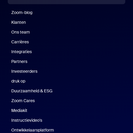
Zoom-blog
Zoom-blog
Klanten
Klanten
Ons team
Carrières
Vacatures
Integraties
Partners
Investeerders
druk op
Druk op
Duurzaamheid & ESG
Duurzaamheid en ESG
Zoom Cares
Zoom Cares
Mediakit
Mediakit
Instructievideo's
Ontwikkelaarsplatform