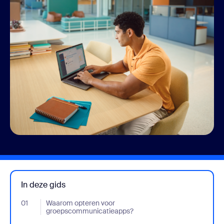
In deze gids
01
- Jumplink to Waarom opteren voor groepscommunicatieapps?
Waarom opteren voor
groepscommunicatieapps?