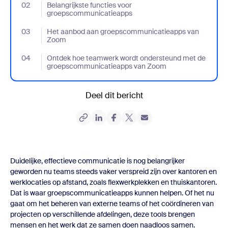
02
- Jumplink to Belangrijkste functies voor groepscommunicatiea
Belangrijkste functies voor
groepscommunicatieapps
03
- Jumplink to Het aanbod aan groepscommunicatieapps van Z
Het aanbod aan groepscommunicatieapps van
Zoom
04
- Jumplink to Ontdek hoe teamwerk wordt ondersteund met d
Ontdek hoe teamwerk wordt ondersteund met de
groepscommunicatieapps van Zoom
Deel dit bericht
Duidelijke, effectieve communicatie is nog belangrijker
geworden nu teams steeds vaker verspreid zijn over kantoren en
werklocaties op afstand, zoals flexwerkplekken en thuiskantoren.
Dat is waar
groepscommunicatieapps
kunnen helpen. Of het nu
gaat om het beheren van externe teams of het coördineren van
projecten op verschillende afdelingen, deze tools brengen
mensen en het werk dat ze samen doen naadloos samen.