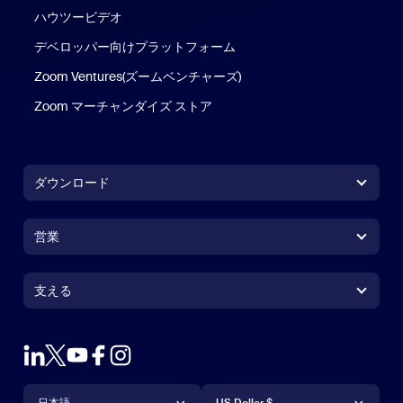
ハウツービデオ
デベロッパー向けプラットフォーム
Zoom Ventures(ズームベンチャーズ)
Zoom マーチャンダイズ ストア
Zoom マーチャンダイズ ストア
ダウンロード
Zoom Workplace アプリ
Zoom Workplace アプリ
営業
Zoom Rooms アプリ
Zoom Rooms アプリ
1.888.799.9666
クリックで発信
Zoom Rooms コントローラ
支える
支える
営業担当にお問い合わせ
ブラウザ拡張機能
ズームのテスト
プランと価格
Outlook プラグイン
アカウント
デモを申し込む
iPhone / iPadアプリ
言語
通貨
サポートセンター
サポートセンター
ウェビナーとイベント