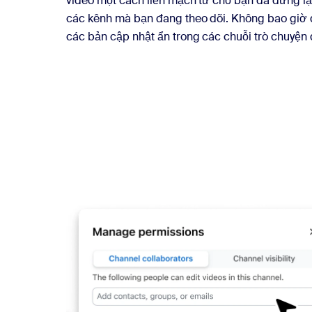
video một cách liền mạch từ chỗ bạn đã dừng lạ
các kênh mà bạn đang theo dõi. Không bao giờ đ
các bản cập nhật ẩn trong các chuỗi trò chuyện 