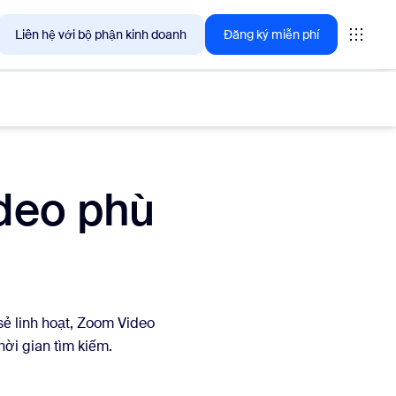
Liên hệ với bộ phận kinh doanh
Đăng ký miễn phí
ideo phù
giải pháp mà khách hàng Zoom quan tâm ngay lúc này.
tings
oms
ẻ linh hoạt, Zoom Video
vas
ời gian tìm kiếm.
ng tin trải nghiệm khách hàng