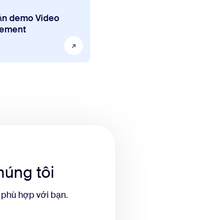
ản demo Video
ement
húng tôi
ụ phù hợp với bạn.