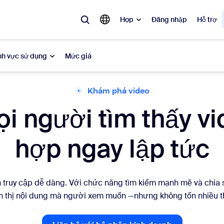
Họp
Đăng nhập
Hỗ trợ
nh vực sử dụng
Mức giá
Khám phá video
biến
i người tìm thấy v
 đang được ưa chuộng, đang thịnh hành và đang tạo tiếng vang — các 
hợp ngay lập tức
Notes
Mee
omMate
Ro
 truy cập dễ dàng. Với chức năng tìm kiếm mạnh mẽ và chia s
one
Can
thị nội dung mà người xem muốn —nhưng không tốn nhiều th
tact Center
Thô