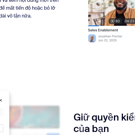
i và xem nội dung mới trên
ể mất tiến độ hoặc bỏ lỡ
dài vô tận nữa.
Giữ quyền kiể
của bạn