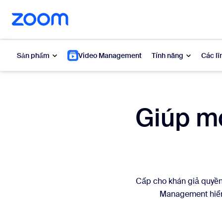
uyển đến nội dung chính
n trò chuyện trợ giúp
Sản phẩm
Video Management
Tính năng
Các lĩ
Phổ biến
Phổ 
Giúp mọ
Những gì
Zoom Workplace
My 
Dịch vụ kinh doanh Zoom
Zo
Trải nghiệm khách hàng của
Zoom
Cấp cho khán giả quyền
Ph
Management hiển 
Zoom AI
Con