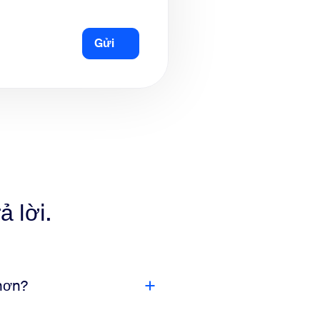
Gửi
ả lời.
hơn?