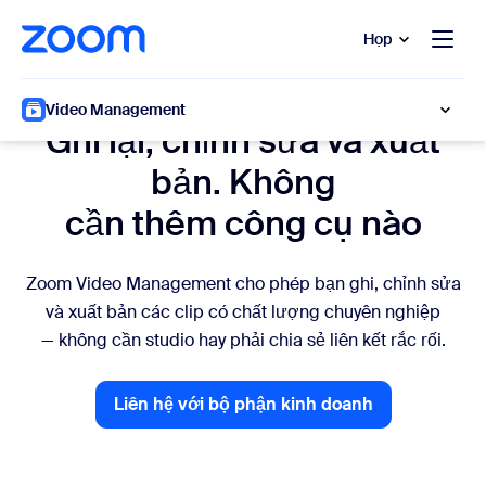
uyển đến nội dung chính
 trò chuyện trợ giúp
Họp
Tạo video
Video Management
Ghi lại, chỉnh sửa và xuất
bản. Không
cần thêm công cụ nào
Zoom Video Management cho phép bạn ghi, chỉnh sửa
và xuất bản các clip có chất lượng chuyên nghiệp
— không cần studio hay phải chia sẻ liên kết rắc rối.
Liên hệ với bộ phận kinh doanh
Liên hệ với bộ phận kinh doa