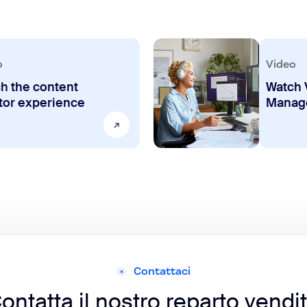
o
Video
h the content
Watch 
tor experience
Manag
Contattaci
ontatta il nostro reparto vendi