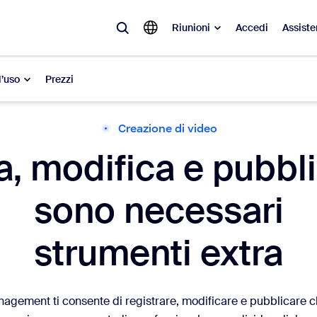
Riunioni
Accedi
Assiste
d’uso
Prezzi
Creazione di video
videnza
a, modifica e pubbl
à del momento, le tendenze e le soluzioni che stanno riscuotendo più suc
sono necessari
Notes
Mee
omMate
Ro
strumenti extra
one
Can
tact Center
App
ement ti consente di registrare, modificare e pubblicare cli