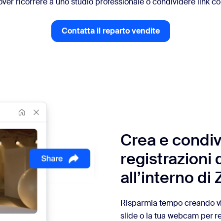
ver ricorrere a uno studio professionale o condividere link co
sai
Contatta il reparto vendite
Contatta il reparto vendite
Crea e condiv
registrazioni
all’interno d
Risparmia tempo creando vi
slide o la tua webcam per r