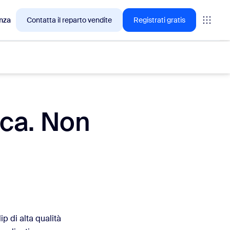
nza
Contatta il reparto vendite
Registrati gratis
ica. Non
cesso tra i clienti Zoom.
tings
oms
vas
rofondimenti CX
p di alta qualità