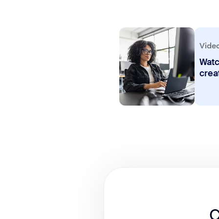
Vide
Watc
crea
C