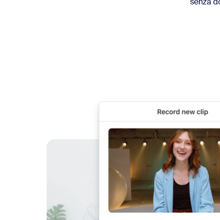
Sviluppatori
senza do
Bon
App e integrazioni
Installa sul desktop
Contattaci
Download center
+1.888.799.9666
/
+1.888.303.1012