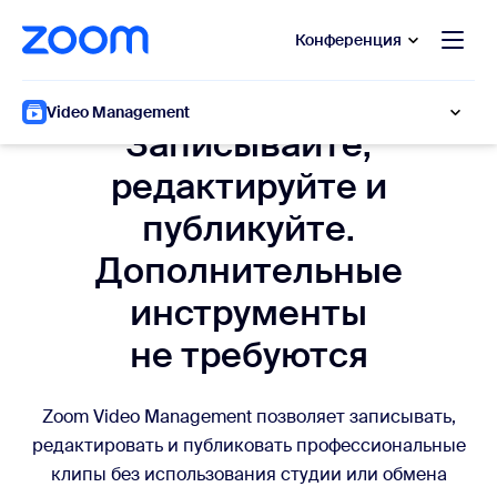
сновному содержанию
ти в чат помощи
Конференция
Создание видео
Video Management
Записывайте,
редактируйте и
публикуйте.
Дополнительные
инструменты
не требуются
Zoom Video Management позволяет записывать,
редактировать и публиковать профессиональные
клипы без использования студии или обмена