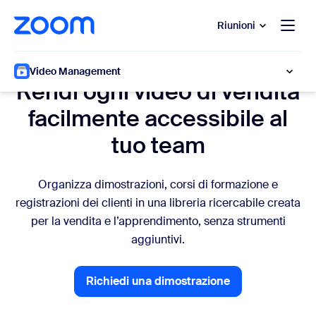
contenuto principale
 chat di assistenza
Riunioni
Vendite
Video Management
Rendi ogni video di vendita
facilmente accessibile al
tuo team
Organizza dimostrazioni, corsi di formazione e
registrazioni dei clienti in una libreria ricercabile creata
per la vendita e l’apprendimento, senza strumenti
aggiuntivi.
Richiedi una dimostrazione
Richiedi una dimostrazione