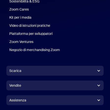
Sostenibilità & ESG
Sostenibilità ed ESG
Zoom Cares
Zoom Cares
Kit per i media
Kit media
Video di istruzioni pratiche
Piattaforma per sviluppatori
Zoom Ventures
Zoom Ventures
Negozio di merchandising Zoom
Negozio di merchandising Zoo
Scarica
App Zoom Workplace
App Zoom Workplace
Vendite
App Zoom Rooms
App Zoom Rooms
+1.888.799.9666
Clicca per chiamare
Controller per Zoom Rooms
Assistenza
Assistenza
Contatta il reparto vendite
Estensioni per browser