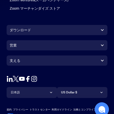
Zoom Ventures(ズームベンチャーズ)
Zoom マーチャンダイズ ストア
Zoom マーチャンダイズ ストア
ダウンロード
Zoom Workplace アプリ
Zoom Workplace アプリ
営業
Zoom Rooms アプリ
Zoom Rooms アプリ
1.888.799.9666
クリックで発信
Zoom Rooms コントローラ
支える
支える
営業担当にお問い合わせ
ブラウザ拡張機能
ズームのテスト
プランと価格
Outlook プラグイン
アカウント
デモを申し込む
iPhone / iPadアプリ
言語
通貨
サポートセンター
サポートセンター
ウェビナーとイベント
Androidアプリ
日本語
US Dollar $
ラーニングセンター
Zoom Experience Center
Zoom Experience Center
Zoomバーチャル背景
Deutsch
US Dollar $
Zoomコミュニティ
規約
プライバシー
トラスト センター
利用ガイドライン
法務とコンプライアンス
English