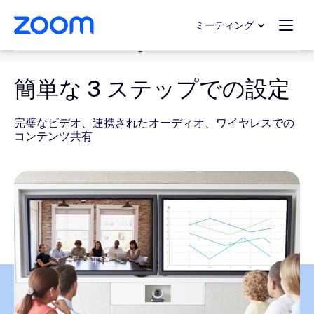
ンテンツへスキップ
チャットへスキップ
ミーティング
Conference Room Systems
簡単な 3 ステップでの設定
完璧なビデオ、連携されたオーディオ、ワイヤレスでの
コンテンツ共有