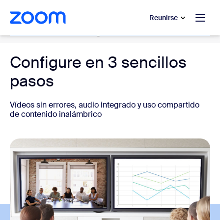
 al contenido principal
 ir al chat de ayuda
Reunirse
Conference Room Systems
Configure en 3 sencillos
pasos
Vídeos sin errores, audio integrado y uso compartido
de contenido inalámbrico