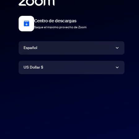
Centro de descargas
Saque el máximo provecho de Zoom
Idioma
Español
Moneda
Deutsch
US Dollar $
English
US Dollar $
Español
Français
Indonesia