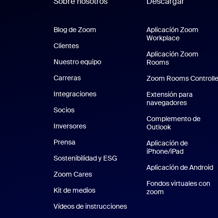
Sobre nosotros
Descargar
Blog de Zoom
Blog de Zoom
Aplicación Zoom
Workplace
Aplicación 
Clientes
Clientes
Aplicación Zoom
Nuestro equipo
Nuestro equipo
Rooms
Aplicación Zo
Carreras
Carreras
Zoom Rooms Controlle
Integraciones
Extensión para
navegadores
Socios
Complemento de
Inversores
Outlook
Prensa
Prensa
Aplicación de
iPhone/iPad
Aplicación
Sostenibilidad y ESG
Sostenibilidad y ESG
Aplicación de Android
A
Zoom Cares
Zoom Cares
Fondos virtuales con
Kit de medios
Kit de medios
zoom
Fondos virtuales
Vídeos de instrucciones