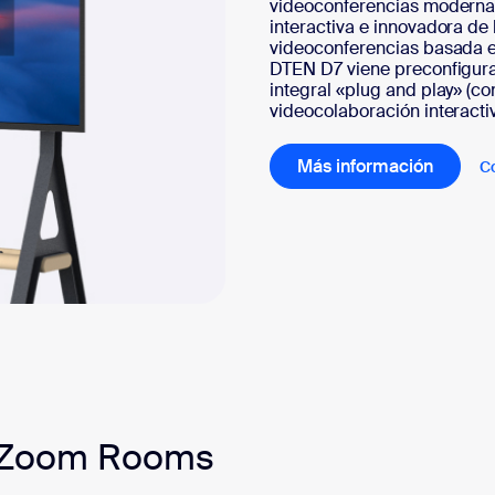
videoconferencias modernas
interactiva e innovadora d
videoconferencias basada en
DTEN D7 viene preconfigura
integral «plug and play» (c
videocolaboración interacti
Más información
C
e Zoom Rooms