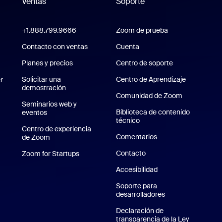
Ventas
Soporte
Soporte
+1.888.799.9666
Haga clic para llamar
Zoom de prueba
Probar Zoom
Zoom Workplace
Contacto con ventas
Cuenta
Planes y precios
Planes y precios
Centro de soporte
Centro de sopo
om Rooms
Solicitar una
Centro de Aprendizaje
Centro de 
r
demostración
Solicitar una demostración
Comunidad de Zoom
Seminarios web y
Biblioteca de contenido
eventos
técnico
Biblioteca de contenido t
Centro de experiencia
Comentarios
de Zoom
Centro de experiencia de Zoom
Contacto
Contacto
Zoom for Startups
Zoom for Startups
 de iPhone/iPad
Accesibilidad
plicación de Android
Soporte para
desarrolladores
Soporte para desa
 de Zoom
Declaración de
transparencia de la Ley