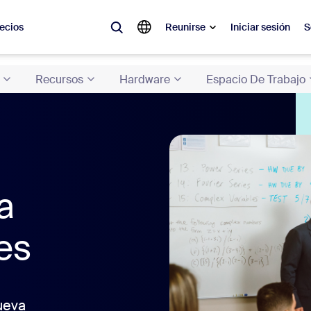
ecios
Reunirse
Iniciar sesión
S
Recursos
Hardware
Espacio De Trabajo
lar
olicitado, lo que está en tendencia, lo que genera expectativa: las solu
 momento.
 notas
Reu
a
omMate
Ro
one
Can
les
tro de contacto
Inf
sai
ueva