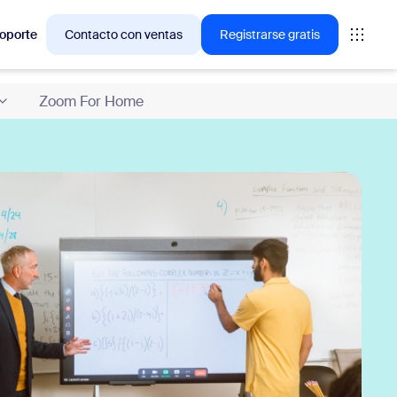
oporte
Contacto con ventas
Registrarse gratis
Zoom For Home
ciones en las que los clientes de Zoom están interesados
niones
oms
vas
ormación de CX