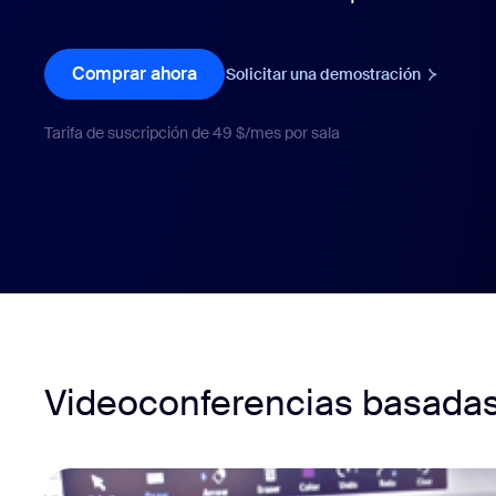
Comprar ahora
Solicitar una demostración
Instalar en el escritorio
Iniciar contacto
Centro de descargas
+1.888.799.9666
/
+1.888.303.1012
Tarifa de suscripción de 49 $/mes por sala
Videoconferencias basadas 