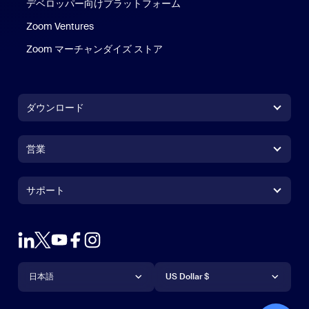
デベロッパー向けプラットフォーム
Zoom Ventures
Zoom マーチャンダイズ ストア
Zoom マーチャンダイズ ストア
ダウンロード
Zoom Workplaceアプリ
Zoom Workplaceアプリ
営業
Zoom Roomsアプリ
Zoom Roomsアプリ
+1.888.799.9666
クリックで発信
Zoom Roomsコントローラ
サポート
サポート
営業担当にお問い合わせ
ブラウザ拡張機能
Zoom接続テスト
プランと料金
Outlookプラグイン
アカウント
デモをリクエスト
iPhone / iPadアプリ
iPhone / iPadアプリ
言語
通貨
ヘルプセンター
ヘルプセンター
ウェビナーとイベント
Androidアプリ
日本語
Androidアプリ
US Dollar $
ラーニングセンター
Zoom Experience Center
Zoom Experience Center
Zoomバーチャル背景
Deutsch