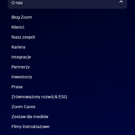
O nas
Blog Zoom
Blog Zoom
Klienci
Klienci
Nasz zespół
Nasz zespół
Kariera
Kariera
Integracje
Partnerzy
Inwestorzy
Prasa
Naciśnij
Zrównoważony rozwój & ESG
Zrównoważony rozwój i ESG
Zoom Cares
Zoom Cares
Zestaw dla mediów
Zestaw multimedialny
Filmy instruktażowe