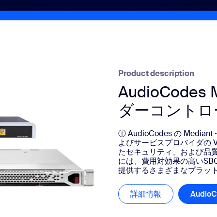
sai
Product description
2
AudioCode
ダーコントロ
ⓘ AudioCodes の Me
よびサービスプロバイダの V
たセキュリティ、および品質保証
には、費用対効果の高いSBCとハ
提供するさまざまなプラッ
詳細情報
詳細情報
Audi