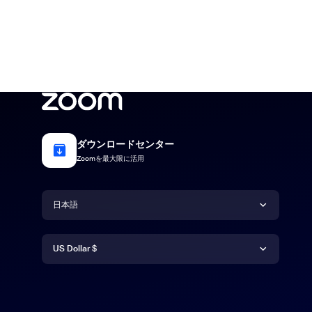
ダウンロードセンター
Zoomを最大限に活用
言語
日本語
通貨
Deutsch
US Dollar $
English
US Dollar $