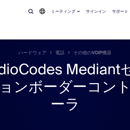
ミーティング
サインイン
サポート
ハードウェア
電話
その他のVOIP機器
dioCodes Median
めているもの、トレンドになっているもの、話題を呼んでいるもの — 
。
ョンボーダーコン
Notes
ミ
ーラ
omMate
ル
話
Can
tact Center
CX