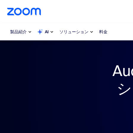
ンテンツへスキップ
チャットへスキップ
製品紹介
AI
ソリューション
料金
人気
人気
Au
注目を集
Zoom Workplace
介します
シ
Zoomビジネスサービス
My 
Zoom CX
Zo
電
Zoom AI
Con