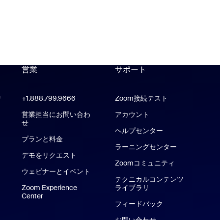
営業
サポート
サポート
リ
Zoom Workplaceアプリ
+1.888.799.9666
クリックで発信
Zoom接続テスト
oom Roomsアプリ
営業担当にお問い合わ
アカウント
せ
ヘルプセンター
ヘルプセンター
プランと料金
ラーニングセンター
デモをリクエスト
Zoomコミュニティ
ウェビナーとイベント
テクニカルコンテンツ
hone / iPadアプリ
Zoom Experience
ライブラリ
テクニカルコンテンツ
Center
Zoom Experience Center
dアプリ
フィードバック
お問い合わせ
お問い合わせ