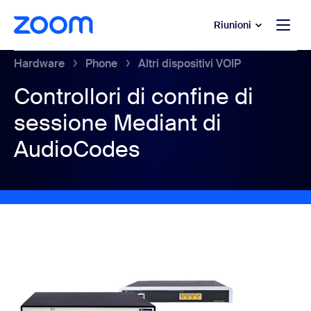
contenuto principale
 chat di assistenza
Riunioni
Hardware
Phone
Altri dispositivi VOIP
Controllori di confine di
sessione Mediant di
AudioCodes