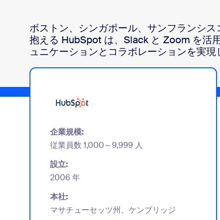
デベロッパー
Bon
ボストン、シンガポール、サンフランシス
アプリと連携
抱える HubSpot は、Slack と Zoom
ュニケーションとコラボレーションを実現
デスクトップにインストール
お問い合わせ
ダウンロードセンター
+1.888.799.9666
/
+1-888-303-101
企業規模:
従業員数 1,000～9,999 人
設立:
2006 年
本社:
マサチューセッツ州、ケンブリッジ