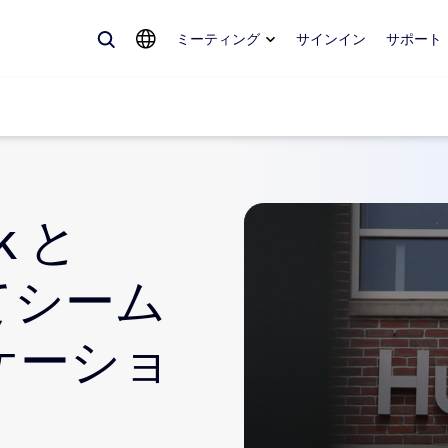
ミーティング
サインイン
サポート
k と
めているもの、トレンドになっているもの、話題を呼んでいるもの — 
。
てシーム
Notes
ミ
ケーショ
omMate
ル
話
Can
tact Center
CX