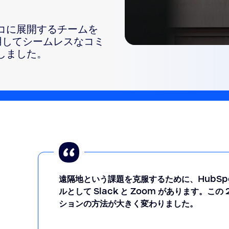
sai
コに展開するチームを
 を活用してシームレスなコミ
0
しました。
seconds
of
1
minute,
2
24
seconds
Volume
90%
遠隔地という課題を克服するために、HubSpo
ルとして Slack と Zoom があります。
ションの方法が大きく変わりました。