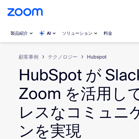
ンテンツへスキップ
チャットへスキップ
製品紹介
AI
ソリューション
料金
顧客事例
テクノロジー
Hubspot
人気
人気
HubSpot が Slac
注目を集
Zoom Workplace
介します
Zoom を活用し
Zoomビジネスサービス
My 
レスなコミュニ
Zoom CX
Zo
電
Zoom AI
ンを実現
Con