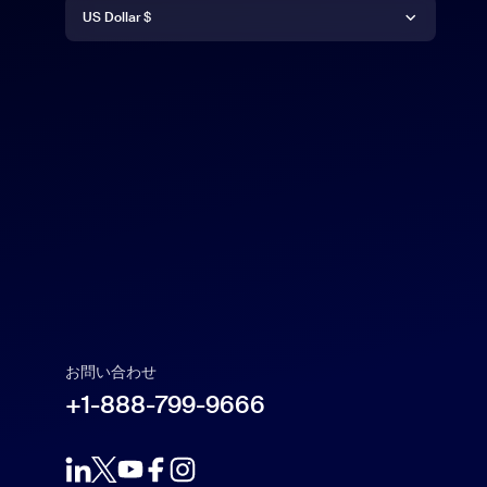
通貨
Deutsch
US Dollar $
English
US Dollar $
Español
Français
Indonesia
Italiano
お問い合わせ
日本語
+1-888-799-9666
한국어