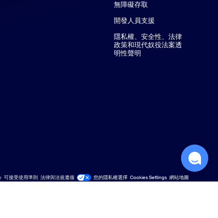
無障礙存取
開發人員支援
隱私權、安全性、法律
政策和現代奴役法案透
明性聲明
心
可接受使用準則
法律與法規遵循
您的隱私權選擇
Cookies Settings
網站地圖
網站地圖