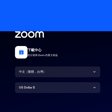
下載中心
充分發揮 Zoom 的最大效益
語言
中文（繁體，台灣）
貨幣
Deutsch
US Dollar $
English
US Dollar $