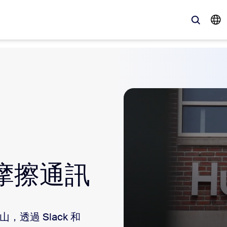
、最新趨勢、聚焦話題 — Zoom 客戶目前最關注的解決方案。
Notes
Mee
omMate
Ro
one
Can
無摩擦通訊
tact Center
客
sai
，透過 Slack 和