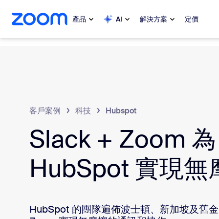
跳至主要內容
跳至協助聊天
產品
AI
解決方案
定價
熱門
熱門
熱門焦點
Zoom Workplace
My 
Zoom 企業服務套組
客戶案例
科技
Hubspot
Slack + Zoom 為
Zo
Zoom 客戶體驗
Ph
HubSpot 實現
Zoom AI
Con
開發人員
Bon
HubSpot 的團隊遍佈波士頓、新加坡及舊金山
應用程式和整合功能