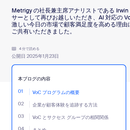
デベロッパー
Metrigy の社長兼主席アナリストである Irwin
Bon
アプリと連携
サーとして再びお越しいただき、AI 対応の V
激しい今日の市場で顧客満足度を高める理由
ご共有いただきました。
デスクトップにインストール
お問い合わせ
ダウンロードセンター
+1.888.799.9666
/
+1-888-303-101
4 分で読める
公開日 2025年1月23日
本ブログの内容
01
- Jumplink to VoC プログラムの概要
VoC プログラムの概要
02
- Jumplink to 企業が顧客体験を追跡する方法
企業が顧客体験を追跡する方法
03
- Jumplink to VoC とサクセス グループの相関関係
VoC とサクセス グループの相関関係
04
- Jumplink to まとめ
まとめ