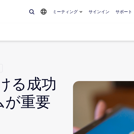
ミーティング
サインイン
サポート
めているもの、トレンドになっているもの、話題を呼んでいるもの — 
。
おける成功
Notes
ミ
ラムが重要
omMate
ル
話
Can
tact Center
CX