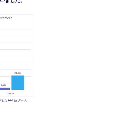
いました
。
Metrigy データ。