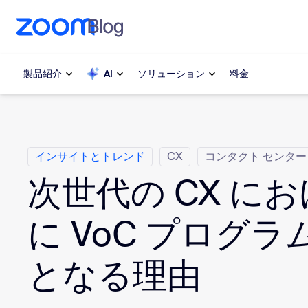
ンテンツへスキップ
チャットへスキップ
製品紹介
AI
ソリューション
料金
カ テ ゴ リ
人気
人気
インサイトとトレンド
CX
コンタクト センター
注目を集
Zoom Workplace
介します
次世代の CX に
Zoomビジネスサービス
My 
に VoC プログ
Zoom CX
Zo
となる理由
電
Zoom AI
Con