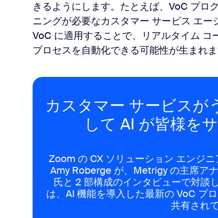
きるようにします。たとえば、VoC プ
ニングが必要なカスタマー サービス エー
VoC に適用することで、リアルタイム 
プロセス
を自動化できる可能性が生まれま
カスタマー サービスが
して AI が皆様
Zoom の CX ソリューション エ
Amy Roberge が、Metrigy の主席アナ
氏と 2 部構成のインタビューで対
は、AI 機能を導入した最新の VoC
共有され