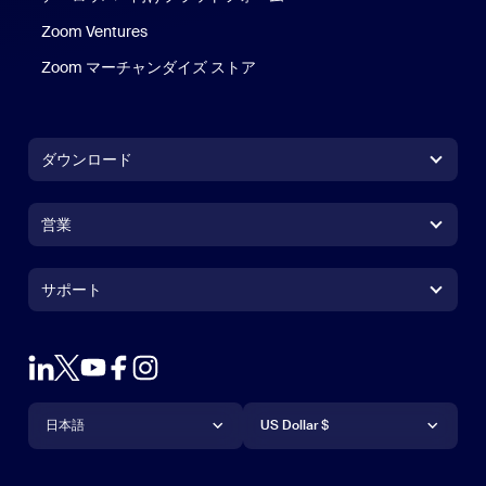
Zoom Ventures
Zoom マーチャンダイズ ストア
Zoom マーチャンダイズ ストア
ダウンロード
Zoom Workplaceアプリ
Zoom Workplaceアプリ
営業
Zoom Roomsアプリ
Zoom Roomsアプリ
+1.888.799.9666
クリックで発信
Zoom Roomsコントローラ
サポート
サポート
営業担当にお問い合わせ
ブラウザ拡張機能
Zoom接続テスト
プランと料金
Outlookプラグイン
アカウント
デモをリクエスト
iPhone / iPadアプリ
iPhone / iPadアプリ
言語
通貨
ヘルプセンター
ヘルプセンター
ウェビナーとイベント
Androidアプリ
日本語
Androidアプリ
US Dollar $
ラーニングセンター
Zoom Experience Center
Zoom Experience Center
Zoomバーチャル背景
Deutsch
US Dollar $
Zoomコミュニティ