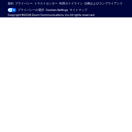
規約
プライバシー
トラストセンター
利用ガイドライン
法務およびコンプライアンス
English
テクニカルコンテンツライブラリ
テクニカルコンテンツライブラ
プライバシーの選択
Cookies Settings
サイトマップ
サイトマップ
Copyright ©2026 Zoom Communications, Inc.All rights reserved.
Español
フィードバック
お問い合わせ
お問い合わせ
Français
アクセシビリティ
日本語
開発者向けサポート
한국어
プライバシー、セキュリティ、リーガルポリシー、現代奴
Português
隷法の透明性に関する声明
Русский
中文（简体，中国）
中文（繁體，台灣）