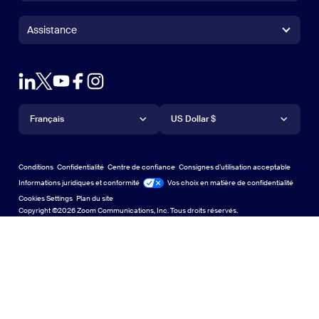
Application Zoom Rooms
Application Zoom Rooms
+1.888.799.9666
Cliquer pour appeler
Contrôleur Zoom Rooms
Assistance
Assistance
Contacter le service commercial
Module d’extension pour navigateur
Tester Zoom
Tester Zoom
Forfaits et tarification
Forfaits et tarification
Module d’extension pour Outlook
Compte
Demander une démo
Demander une démo
Application iPhone/iPad
Application iPhone/iPad
Langue
Devise
Centre d’assistance
Centre d’assistance
Webinaires et événements
Application Android
Français
Application Android
US Dollar $
Centre d’apprentissage
Centre d’expérience Zoom
Centre d’expérience Zoom
Arrière-plans virtuels Zoom
Arrière-plans virtuels de Zoom
Deutsch
US Dollar $
Communauté Zoom
Conditions
Confidentialité
Centre de confiance
Consignes d’utilisation acceptable
English
Bibliothèque de contenu technique
Bibliothèque de contenu tech
Informations juridiques et conformité
Conformité juridique
Vos choix en matière de confidentialité
Cookies Settings
Plan du site
Plan du site
Español
Commentaires
Copyright ©2026 Zoom Communications, Inc. Tous droits réservés.
Nous contacter
Nous contacter
Français
Accessibilité
日本語
Assistance aux développeurs
Assistance pour les développeurs
Português
Confidentialité, sécurité, politiques juridiques et
déclaration de transparence relative à la loi sur l’esclavage