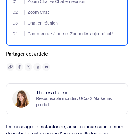
01
- Jumplink to Zoom Chat vs Chat en réunion
Zoom Chat vs Chat en réunion
02
- Jumplink to Zoom Chat
Zoom Chat
03
- Jumplink to Chat en réunion
Chat en réunion
04
- Jumplink to Commencez à utiliser Zoom dès aujourd’hui !
Commencez à utiliser Zoom dès aujourd’hui !
Partager cet article
Theresa Larkin
Responsable mondial, UCaaS Marketing
produit
La messagerie instantanée, aussi connue sous le nom
de « chat », est devenue l’un des outils les plus