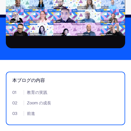
本ブログの内容
01
- Jumplink to 教育の実践
教育の実践
02
- Jumplink to Zoom の成長
Zoom の成長
03
- Jumplink to 前進
前進