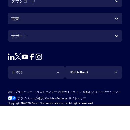
ダウンロード
Zoom Workplaceアプリ
Zoom Workplaceアプリ
営業
Zoom Roomsアプリ
Zoom Roomsアプリ
+1.888.799.9666
クリックで発信
Zoom Roomsコントローラ
サポート
サポート
営業担当にお問い合わせ
ブラウザ拡張機能
Zoom接続テスト
プランと料金
Outlookプラグイン
アカウント
デモをリクエスト
iPhone / iPadアプリ
iPhone / iPadアプリ
言語
通貨
ヘルプセンター
ヘルプセンター
ウェビナーとイベント
Androidアプリ
日本語
Androidアプリ
US Dollar $
ラーニングセンター
Zoom Experience Center
Zoom Experience Center
Zoomバーチャル背景
Deutsch
US Dollar $
Zoomコミュニティ
規約
プライバシー
トラストセンター
利用ガイドライン
法務およびコンプライアンス
English
テクニカルコンテンツライブラリ
テクニカルコンテンツライブラ
プライバシーの選択
Cookies Settings
サイトマップ
サイトマップ
Copyright ©2026 Zoom Communications, Inc.All rights reserved.
Español
フィードバック
お問い合わせ
お問い合わせ
Français
アクセシビリティ
日本語