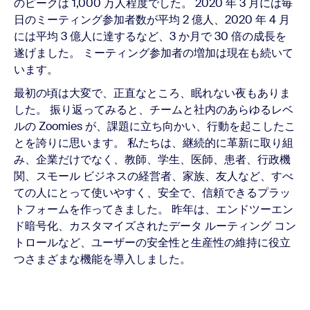
のピークは 1,000 万人程度でした。 ​2020 年 3 月には毎
日のミーティング参加者数が平均 2 億人、2020 年 4 月
には平均 3 億人に達するなど、3 か月で 30 倍の成長を
遂げました。 ミーティング参加者の増加は現在も続いて
います。
最初の頃は大変で、正直なところ、眠れない夜もありま
した。 振り返ってみると、チームと社内のあらゆるレベ
ルの Zoomies が、課題に立ち向かい、行動を起こしたこ
とを誇りに思います。 私たちは、継続的に革新に取り組
み、企業だけでなく、教師、学生、医師、患者、行政機
関、スモール ビジネスの経営者、家族、友人など、すべ
ての人にとって使いやすく、安全で、信頼できるプラッ
トフォームを作ってきました。 昨年は、エンドツーエン
ド暗号化、カスタマイズされたデータ ルーティング コン
トロールなど、ユーザーの安全性と生産性の維持に役立
つさまざまな機能を導入しました。