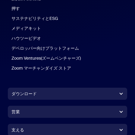
押す
サステナビリティとESG
メディアキット
ハウツービデオ
デベロッパー向けプラットフォーム
Zoom Ventures(ズームベンチャーズ)
Zoom マーチャンダイズ ストア
Zoom マーチャンダイズ ストア
ダウンロード
Zoom Workplace アプリ
Zoom Workplace アプリ
営業
Zoom Rooms アプリ
Zoom Rooms アプリ
1.888.799.9666
クリックで発信
Zoom Rooms コントローラ
支える
支える