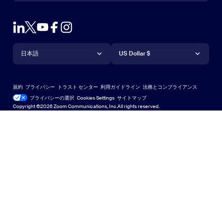
営業担当にお問い合わせ
ブラウザ拡張機能
ズームのテスト
プランと価格
Outlook プラグイン
アカウント
デモを申し込む
iPhone / iPadアプリ
言語
通貨
サポートセンター
サポートセンター
ウェビナーとイベント
Androidアプリ
日本語
US Dollar $
ラーニングセンター
Zoom Experience Center
Zoom Experience Center
Zoomバーチャル背景
Deutsch
US Dollar $
Zoomコミュニティ
規約
プライバシー
トラスト センター
利用ガイドライン
法務とコンプライアンス
English
テクニカルコンテンツライブラリ
テクニカルコンテンツライブラ
プライバシーの選択
Cookies Settings
サイトマップ
サイトマップ
Copyright ©2026 Zoom Communications, Inc.All rights reserved.
Español
フィードバック
お問い合わせ
お問い合わせ
Français
アクセシビリティ（ユーザー補助）
日本語
開発者サポート
한국어
プライバシー、セキュリティ、法的ポリシー、および現代
Português
奴隷法の透明性に関する声明
Русский
中文（简体，中国）