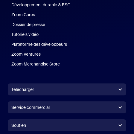
Développement durable & ESG
Développement durable et critè
Zoom Cares
Zoom Cares
Dossier de presse
Kit support
Tutoriels vidéo
Plateforme des développeurs
Zoom Ventures
Zoom Ventures
Zoom Merchandise Store
Zoom Merchandise Store
Télécharger
Application Zoom Workplace
Application Zoom Workplace
Service commercial
Application Zoom Rooms
Application Zoom Rooms
1.888.799.9666
Cliquer pour appeler
Contrôleur Zoom Rooms
Soutien
soutien
Contacter le service commercial
Module d'extension pour navigateur