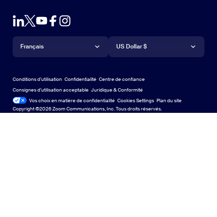
Zoom sur le test
Tester Zoom
Plans & Tarification
Forfaits et tarification
Module d’extension pour Outlook
Compte
Demander une démonstration
Demander une démo
Application IPhone/IPad
Appli iPhone / iPad
Langue
Devise
Centre d'assistance
Centre d'assistance
Webinaires et événements
Application Android
Français
Appli Android
US Dollar $
Centre d'apprentissage
Centre d’expérience Zoom
Centre d’expérience Zoom
Arrière-plans virtuels Zoom
Arrière-plans virtuels de Zoom
Deutsch
US Dollar $
Communauté Zoom
Conditions d’utilisation
Confidentialité
Centre de confiance
English
Bibliothèque de contenu technique
Bibliothèque de contenu tech
Consignes d’utilisation acceptable
Juridique & Conformité
Conformité juridique
Vos choix en matière de confidentialité
Cookies Settings
Plan du site
Plan du site
Español
Commentaires
Copyright ©2026 Zoom Communications, Inc. Tous droits réservés.
Nous contacter
Contact Us
Français
Accessibilité
日本語
Soutien aux développeurs
Assistance pour les développeurs
한국어
Confidentialité, sécurité, politiques juridiques et
Português
déclaration de transparence de la loi sur l'esclavage
moderne
Confidentialité, sécurité, politiques juridiques et déclar
Русский
中文（简体，中国）