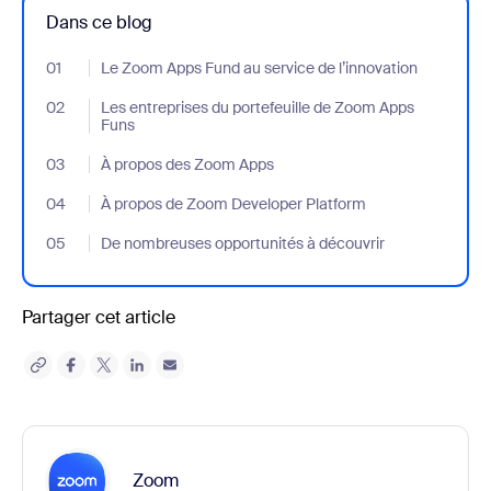
Dans ce blog
01
- Jumplink to Le Zoom Apps Fund au service de l’innovation
Le Zoom Apps Fund au service de l’innovation
02
- Jumplink to Les entreprises du portefeuille de Zoom Apps Funs
Les entreprises du portefeuille de Zoom Apps
Funs
03
- Jumplink to À propos des Zoom Apps
À propos des Zoom Apps
04
- Jumplink to À propos de Zoom Developer Platform
À propos de Zoom Developer Platform
05
- Jumplink to De nombreuses opportunités à découvrir
De nombreuses opportunités à découvrir
Partager cet article
Zoom